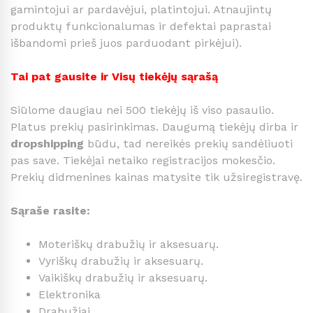
gamintojui ar pardavėjui, platintojui. Atnaujintų
produktų funkcionalumas ir defektai paprastai
išbandomi prieš juos parduodant pirkėjui).
Tai pat gausite ir Visų tiekėjų sąrašą
Siūlome daugiau nei 500 tiekėjų iš viso pasaulio.
Platus prekių pasirinkimas. Daugumą tiekėjų dirba ir
dropshipping
būdu, tad nereikės prekių sandėliuoti
pas save. Tiekėjai netaiko registracijos mokesčio.
Prekių didmenines kainas matysite tik užsiregistravę.
Sąraše rasite:
Moteriškų drabužių ir aksesuarų.
Vyriškų drabužių ir aksesuarų.
Vaikiškų drabužių ir aksesuarų.
Elektronika
Drabužiai