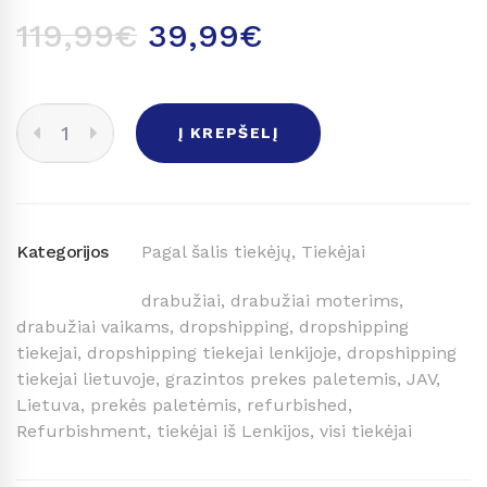
119,99
€
39,99
€
PREKĖS
Į KREPŠELĮ
PALETĖMIS
+
VISI
TIEKĖJAI
QUANTITY
Kategorijos
Pagal šalis tiekėjų
,
Tiekėjai
drabužiai
,
drabužiai moterims
,
drabužiai vaikams
,
dropshipping
,
dropshipping
tiekejai
,
dropshipping tiekejai lenkijoje
,
dropshipping
tiekejai lietuvoje
,
grazintos prekes paletemis
,
JAV
,
Lietuva
,
prekės paletėmis
,
refurbished
,
Refurbishment
,
tiekėjai iš Lenkijos
,
visi tiekėjai