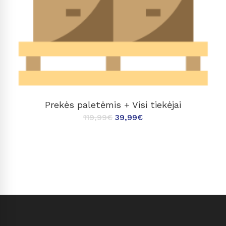
Į KREPŠELĮ
Prekės paletėmis + Visi tiekėjai
119,99
€
39,99
€