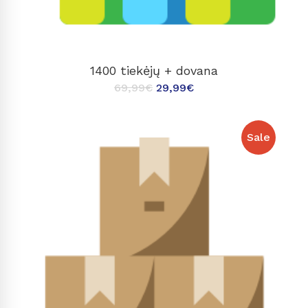
Į KREPŠELĮ
1400 tiekėjų + dovana
69,99
€
29,99
€
Sale