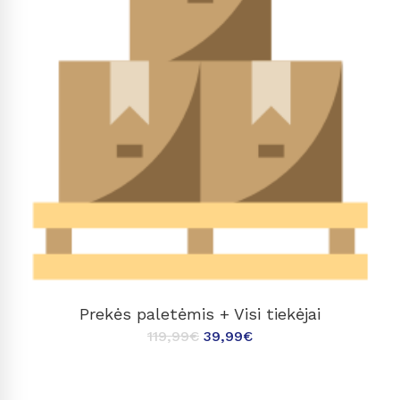
Į KREPŠELĮ
Prekės paletėmis + Visi tiekėjai
119,99
€
39,99
€