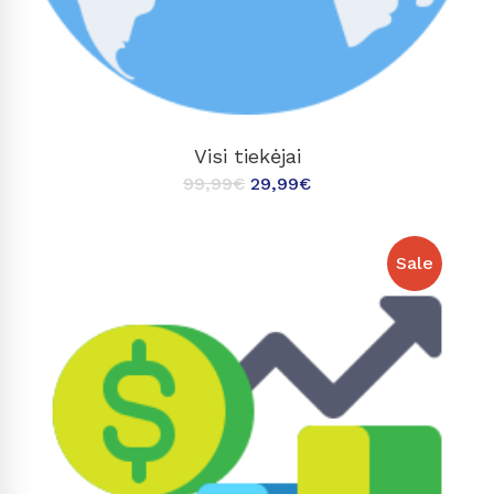
Į KREPŠELĮ
Visi tiekėjai
99,99
€
29,99
€
Sale