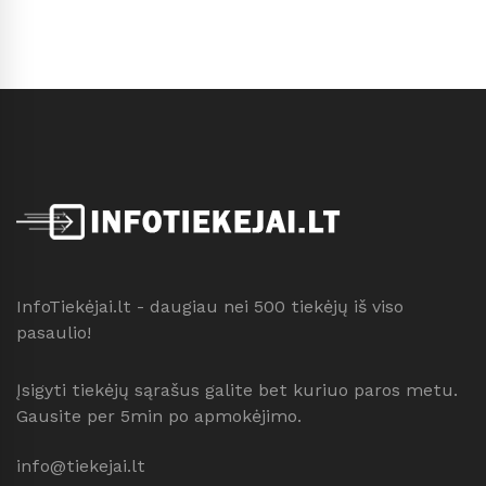
InfoTiekėjai.lt - daugiau nei 500 tiekėjų iš viso
pasaulio!
Įsigyti tiekėjų sąrašus galite bet kuriuo paros metu.
Gausite per 5min po apmokėjimo.
info@tiekejai.lt