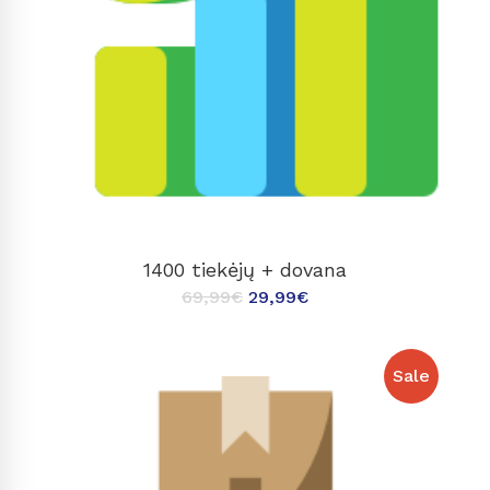
Į KREPŠELĮ
1400 tiekėjų + dovana
69,99
€
29,99
€
Sale