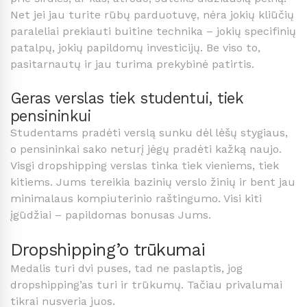
Net jei jau turite rūbų parduotuvę, nėra jokių kliūčių
paraleliai prekiauti buitine technika – jokių specifinių
patalpų, jokių papildomų investicijų. Be viso to,
pasitarnautų ir jau turima prekybinė patirtis.
Geras verslas tiek studentui, tiek
pensininkui
Studentams pradėti verslą sunku dėl lėšų stygiaus,
o pensininkai sako neturį jėgų pradėti kažką naujo.
Visgi dropshipping verslas tinka tiek vieniems, tiek
kitiems. Jums tereikia bazinių verslo žinių ir bent jau
minimalaus kompiuterinio raštingumo. Visi kiti
įgūdžiai – papildomas bonusas Jums.
Dropshipping’o trūkumai
Medalis turi dvi puses, tad ne paslaptis, jog
dropshipping’as turi ir trūkumų. Tačiau privalumai
tikrai nusveria juos.