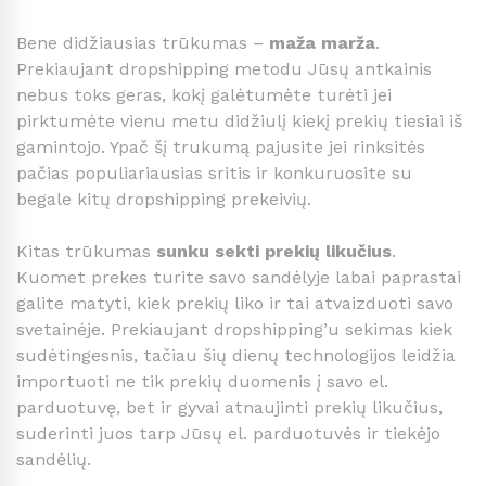
Bene didžiausias trūkumas –
maža marža
.
Prekiaujant dropshipping metodu Jūsų antkainis
nebus toks geras, kokį galėtumėte turėti jei
pirktumėte vienu metu didžiulį kiekį prekių tiesiai iš
gamintojo. Ypač šį trukumą pajusite jei rinksitės
pačias populiariausias sritis ir konkuruosite su
begale kitų dropshipping prekeivių.
Kitas trūkumas
sunku sekti prekių likučius
.
Kuomet prekes turite savo sandėlyje labai paprastai
galite matyti, kiek prekių liko ir tai atvaizduoti savo
svetainėje. Prekiaujant dropshipping’u sekimas kiek
sudėtingesnis, tačiau šių dienų technologijos leidžia
importuoti ne tik prekių duomenis į savo el.
parduotuvę, bet ir gyvai atnaujinti prekių likučius,
suderinti juos tarp Jūsų el. parduotuvės ir tiekėjo
sandėlių.