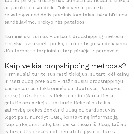
tačiau pirkėjo užsakymas siunčiamas tiesiai iš tiekėjo
ar gamintojo sandėlio. Tokio verslo pradžiai
reikalingos nedidelis pradinis kapitalas, nėra būtinos
sandėliavimo, prekybinės patalpos.
Esminis skirtumas – dirbant dropshipping metodu
nereikia užsakinėti prekių ir rūpintis jų sandėliavimu.
Jūs tampate tarpininku tarp pirkėjo ir pardavėjo.
Kaip veikia dropshipping metodas?
Pirmiausiai turite susirasti tiekėjus, sutarti dėl kainų
ir rasti būdą prekiauti – dažniausiai dropshippingui
pasrenkamos elektroninės parduotuvės. Pardavus
prekę ji užsakoma iš tiekėjo ir siunčiama tiesiai
galutiniam pirkėjui. Kai kurie tiekėjai suteikia
galimybę prekes ženklinti Jūsų el. parduotuvės
logotipais, nurodyti Jūsų kontaktinę informaciją.
Taip pirkėjui atrodo, kad perka tiesiai iš Jūsų, tačiau
iš tiesų Jūs prekės net nematote gyvai ir Jums