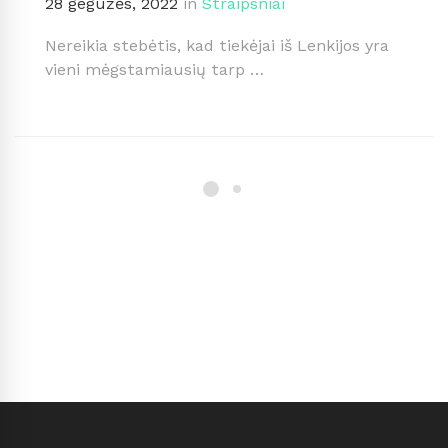
28 gegužės, 2022
in
Straipsniai
Nereikia stebėtis, kad tiekėjai iš Lenkijos yra
vieni mėgstamiausių tarp …