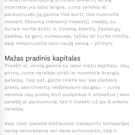
internete yra labai lengva. Jums tereikia el.
parduotuvės (ją galima tiek kurti, tiek nuomotis
mokant fiksuotą mėnesinį mokestį), tiekėjų, su
kuriais norite dirbti, ir, žinoma, klientų. Pastarųjų
paieška, ko gero, sunkiausiai, tačiau jei turite minčių,
kaip reklamuosite savo naują verslą – pirmyn!
Mažas pradinis kapitalas
Pradėti el. verslą galima su labai mažu kapitalu. Visų
pirma, Jums nereikės pirkti ar nuomotis brangių
patalpų. Taip pat, galite rinktis kur kas platesnį
prekių asortimentą neišleisdami daugiau – Jums
nereikia visų prekių būti susipirkus ir atsivežus į savo
sandėlį ar parduotuvę, tad ir mokėti už jas iš anksto
nereikia.
Kaip Uber pasiekė didžiausios transporto kompanijos
vardą neturėdama nei vieno automobilio, taip ir