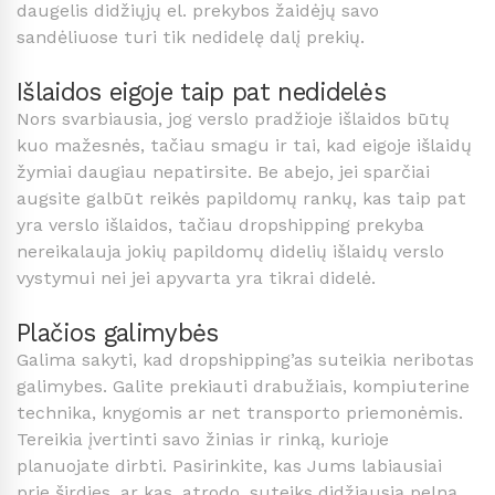
daugelis didžiųjų el. prekybos žaidėjų savo
sandėliuose turi tik nedidelę dalį prekių.
Išlaidos eigoje taip pat nedidelės
Nors svarbiausia, jog verslo pradžioje išlaidos būtų
kuo mažesnės, tačiau smagu ir tai, kad eigoje išlaidų
žymiai daugiau nepatirsite. Be abejo, jei sparčiai
augsite galbūt reikės papildomų rankų, kas taip pat
yra verslo išlaidos, tačiau dropshipping prekyba
nereikalauja jokių papildomų didelių išlaidų verslo
vystymui nei jei apyvarta yra tikrai didelė.
Plačios galimybės
Galima sakyti, kad dropshipping’as suteikia neribotas
galimybes. Galite prekiauti drabužiais, kompiuterine
technika, knygomis ar net transporto priemonėmis.
Tereikia įvertinti savo žinias ir rinką, kurioje
planuojate dirbti. Pasirinkite, kas Jums labiausiai
prie širdies, ar kas, atrodo, suteiks didžiausią pelną.