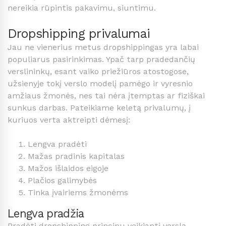
nereikia rūpintis pakavimu, siuntimu.
Dropshipping privalumai
Jau ne vienerius metus dropshippingas yra labai
populiarus pasirinkimas. Ypač tarp pradedančių
verslininkų, esant vaiko priežiūros atostogose,
užsienyje tokį verslo modelį pamėgo ir vyresnio
amžiaus žmonės, nes tai nėra įtemptas ar fiziškai
sunkus darbas. Pateikiame keletą privalumų, į
kuriuos verta aktreipti dėmesį:
Lengva pradėti
Mažas pradinis kapitalas
Mažos išlaidos eigoje
Plačios galimybės
Tinka įvairiems žmonėms
Lengva pradžia
Pradėti dropshipping principu veikiantį verslą