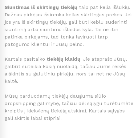
Siuntimas iš skirtingų tiekėjų
taip pat kelia iššūkių.
Dažnas pirkėjas išsirenka kelias skirtingas prekes. Jei
jos yra iš skirtingų tiekėjų, gali būti keblu suderinti
siuntimą arba siuntimo išlaidos kyla. Tai ne itin
patinka pirkėjams, tad tenka laviruoti tarp
patogumo klientui ir Jūsų pelno.
Kartais pasitaiko
tiekėjų klaidų
. Jie atsprašo Jūsų,
galbūt suteikia kokią nuolaidą, tačiau Jums reikės
aiškintis su galutiniu pirkėju, nors tai net ne Jūsų
kaltė.
Mūsų parduodamų tiekėjų dauguma siūlo
dropshipping galimybę, tačiau dėl sąlygų turėtumėte
kreiptis į kiekvieną tiekėją atskirai. Kartais sąlygos
gali skirtis labai stipriai.