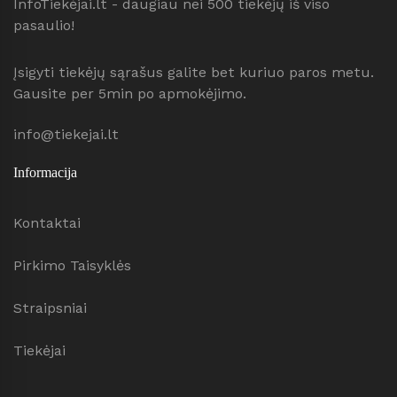
InfoTiekėjai.lt - daugiau nei 500 tiekėjų iš viso
pasaulio!
Įsigyti tiekėjų sąrašus galite bet kuriuo paros metu.
Gausite per 5min po apmokėjimo.
info@tiekejai.lt
Informacija
Kontaktai
Pirkimo Taisyklės
Straipsniai
Tiekėjai