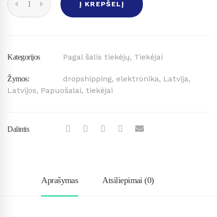
Į KREPŠELĮ
IŠ
LATVIJOS
QUANTITY
Pagal šalis tiekėjų
,
Tiekėjai
Kategorijos
dropshipping
,
elektronika
,
Latvija
,
Žymos:
Latvijos
,
Papuošalai
,
tiekėjai
Dalintis
Aprašymas
Atsiliepimai (0)