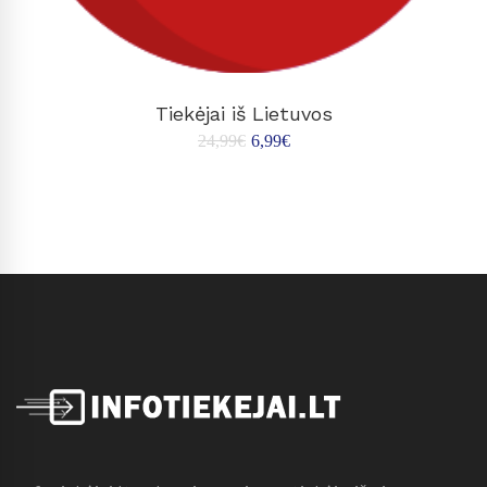
Į KREPŠELĮ
Tiekėjai iš Lietuvos
24,99
€
6,99
€