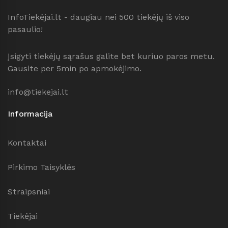
InfoTiekėjai.lt - daugiau nei 500 tiekėjų iš viso
pasaulio!
Įsigyti tiekėjų sąrašus galite bet kuriuo paros metu.
Gausite per 5min po apmokėjimo.
info@tiekejai.lt
Informacija
Kontaktai
Pirkimo Taisyklės
Straipsniai
Tiekėjai