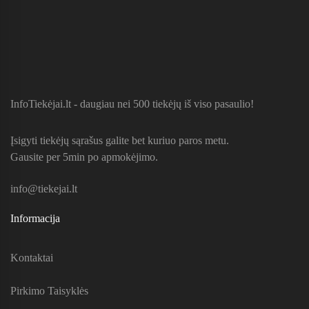
InfoTiekėjai.lt - daugiau nei 500 tiekėjų iš viso pasaulio!
Įsigyti tiekėjų sąrašus galite bet kuriuo paros metu.
Gausite per 5min po apmokėjimo.
info@tiekejai.lt
Informacija
Kontaktai
Pirkimo Taisyklės